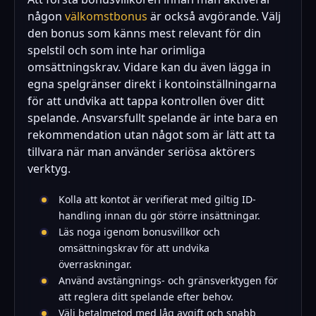
någon
välkomstbonus
är också avgörande. Välj
den bonus som känns mest relevant för din
spelstil och som inte har orimliga
omsättningskrav. Vidare kan du även lägga in
egna spelgränser direkt i kontoinställningarna
för att undvika att tappa kontrollen över ditt
spelande. Ansvarsfullt spelande är inte bara en
rekommendation utan något som är lätt att ta
tillvara när man använder seriösa aktörers
verktyg.
Kolla att kontot är verifierat med giltig ID-
handling innan du gör större insättningar.
Läs noga igenom bonusvillkor och
omsättningskrav för att undvika
överraskningar.
Använd avstängnings- och gränsverktygen för
att reglera ditt spelande efter behov.
Välj betalmetod med låg avgift och snabb