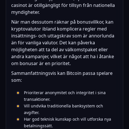
casinot är otillgängligt för tillsyn från nationella
myndigheter.
När man dessutom räknar på bonusvillkor, kan
kryptovalutor ibland komplicera regler med
insättnings- och uttagskrav som är annorlunda
än för vanliga valutor. Det kan påverka
möjligheten att ta del av välkomstpaket eller
andra kampanjer, vilket är något att ha i åtanke
om bonusar är en prioritet.
Sammanfattningsvis kan Bitcoin passa spelare
som:
Prioriterar anonymitet och integritet i sina
transaktioner.
Vill undvika traditionella banksystem och
avgifter.
Har god teknisk kunskap och vill utforska nya
betalningssätt.