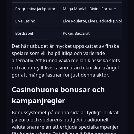
Progressiva jackpottar
Mega Moolah, Divine Fortune
Live Casino
Live Roulette, Live Blackjack (Evolution)
Bordsspel
Poker, Baccarat
Det här utbudet är mycket uppskattat av finska
spelare som vill ha pålitliga och varierade
alternativ. Att kunna växla mellan klassiska slots
och actionfyllt live casino utan tekniska krångel
gör att många fastnar för just denna aktör.
Casinohuone bonusar och
kampanjregler
Bonussystemet på denna sida är tydligt inriktat
på euro och spelarens budget i traditionell
valuta snarare än att erbjuda specialkampanjer