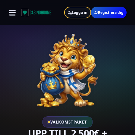
Logga in
Registrera dig
Meny
Spel
Logga in
Betalningsmetoder
App
Uttag
Bonusar
VÄLKOMSTPAKET
UPP TILL 2,500€ +