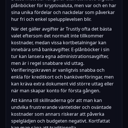
plånböcker för kryptovaluta, men var och en har
sina unika fördelar och nackdelar som påverkar
hur fri och enkel spelupplevelsen blir.
När det gäller avgifter är Trustly ofta det bästa
valet eftersom det normalt inte tillkommer
kostnader, medan vissa kortbetalningar kan
innebära små bankavgifter. E-plånböcker i sin
tur kan lansera egna administrationsavgifter,
men är i regel snabbare vid uttag.
Verifieringskraven är vanligtvis snabba och
enkla för kreditkort och banköverföringar, men
kan kräva extra dokument vid större uttag eller
när man skapar konto för första gången.
Att känna till skillnaderna gör att man kan
undvika frustrerande väntetider och oväntade
kostnader som annars riskerar att påverka
spelglädjen och budgeten negativt. Kortfattat
kan man säga att traditionella