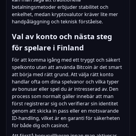
betalningsmetoder erbjuder stabilitet och
enkelhet, medan kryptovalutor kräver lite mer
handpåläggning och teknisk förståelse.
Val av konto och nästa steg
för spelare i Finland
För att komma igång med ett tryggt och säkert
spelkonto utan att använda Bitcoin är det smart
att börja med rätt grund. Att välja rätt konto
handlar ofta om dina spelvanor och vilka typer
av bonusar eller spel du är intresserad av. Den
process som normalt gäller innebär att man
först registrerar sig och verifierar sin identitet
genom att skicka in pass eller en motsvarande
ID-handling, vilket är en garanti för säkerheten
för både dig och casinot.
Att förstå bonusvillkoren innan man aktiverar