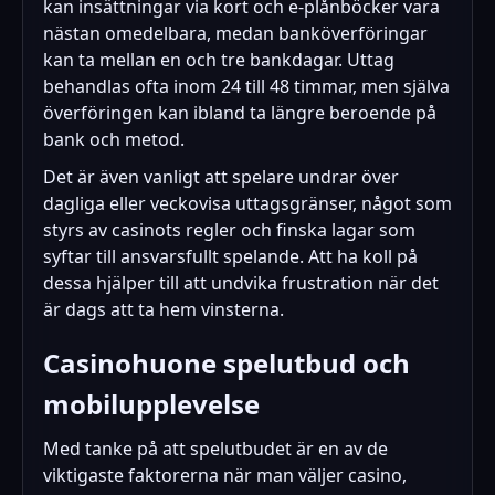
kan insättningar via kort och e-plånböcker vara
nästan omedelbara, medan banköverföringar
kan ta mellan en och tre bankdagar. Uttag
behandlas ofta inom 24 till 48 timmar, men själva
överföringen kan ibland ta längre beroende på
bank och metod.
Det är även vanligt att spelare undrar över
dagliga eller veckovisa uttagsgränser, något som
styrs av casinots regler och finska lagar som
syftar till ansvarsfullt spelande. Att ha koll på
dessa hjälper till att undvika frustration när det
är dags att ta hem vinsterna.
Casinohuone spelutbud och
mobilupplevelse
Med tanke på att spelutbudet är en av de
viktigaste faktorerna när man väljer casino,