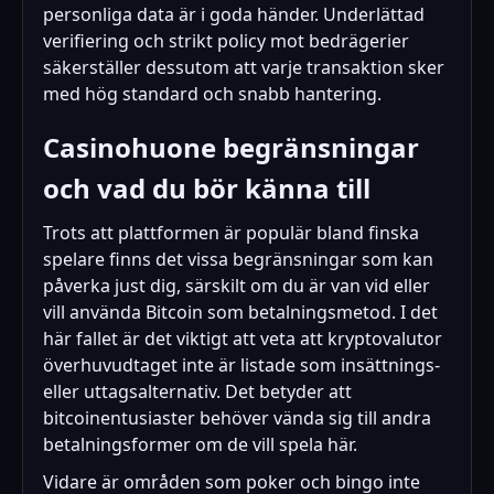
personliga data är i goda händer. Underlättad
verifiering och strikt policy mot bedrägerier
säkerställer dessutom att varje transaktion sker
med hög standard och snabb hantering.
Casinohuone begränsningar
och vad du bör känna till
Trots att plattformen är populär bland finska
spelare finns det vissa begränsningar som kan
påverka just dig, särskilt om du är van vid eller
vill använda Bitcoin som betalningsmetod. I det
här fallet är det viktigt att veta att kryptovalutor
överhuvudtaget inte är listade som insättnings-
eller uttagsalternativ. Det betyder att
bitcoinentusiaster behöver vända sig till andra
betalningsformer om de vill spela här.
Vidare är områden som poker och bingo inte