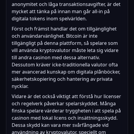
anonymitet och låga transaktionsavgifter, är det
mycket att tänka på innan man går all-in på
digitala tokens inom spelvärlden.
Först och främst handlar det om tillgänglighet
och användarvänlighet. Bitcoin är inte
tillgängligt på denna plattform, så spelare som
vill använda kryptovalutor måste leta sig vidare
till andra casinon med dessa alternativ.
Dessutom kräver icke-traditionella valutor ofta
mer avancerad kunskap om digitala plånböcker,
säkerhetskopiering och hantering av privata
nycklar.
Vidare är det också viktigt att förstå hur licenser
och regelverk påverkar spelarskyddet. Många
finska spelare värderar tryggheten i att spela på
casinon med lokal licens och insättningsskydd.
Dessa skydd kan vara mer svårfångade vid
användning av kryptovalutor, speciellt om