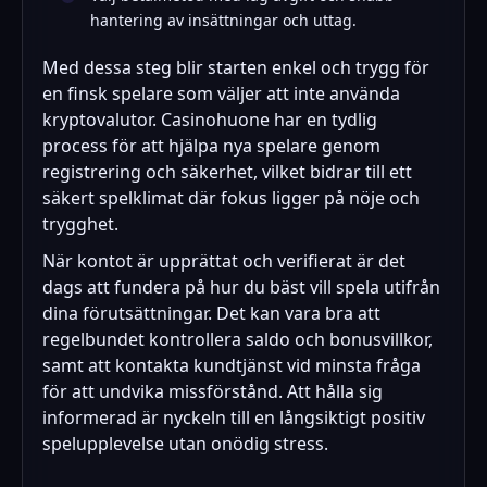
hantering av insättningar och uttag.
Med dessa steg blir starten enkel och trygg för
en finsk spelare som väljer att inte använda
kryptovalutor. Casinohuone har en tydlig
process för att hjälpa nya spelare genom
registrering och säkerhet, vilket bidrar till ett
säkert spelklimat där fokus ligger på nöje och
trygghet.
När kontot är upprättat och verifierat är det
dags att fundera på hur du bäst vill spela utifrån
dina förutsättningar. Det kan vara bra att
regelbundet kontrollera saldo och bonusvillkor,
samt att kontakta kundtjänst vid minsta fråga
för att undvika missförstånd. Att hålla sig
informerad är nyckeln till en långsiktigt positiv
spelupplevelse utan onödig stress.