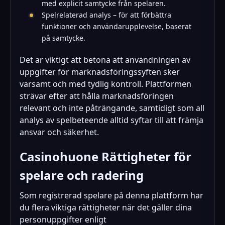
med explicit samtycke från spelaren.
Spelrelaterad analys – för att förbättra
funktioner och användarupplevelse, baserat
på samtycke.
Det är viktigt att betona att användningen av
uppgifter för marknadsföringssyften sker
varsamt och med tydlig kontroll. Plattformen
strävar efter att hålla marknadsföringen
relevant och inte påträngande, samtidigt som all
analys av spelbeteende alltid syftar till att främja
ansvar och säkerhet.
Casinohuone Rättigheter för
spelare och radering
Som registrerad spelare på denna plattform har
du flera viktiga rättigheter när det gäller dina
personuppgifter enligt