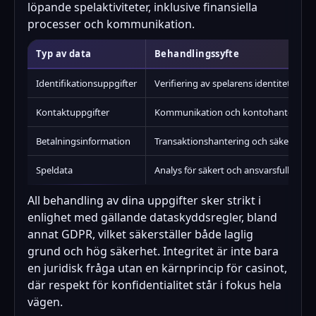
löpande spelaktiviteter, inklusive finansiella
processer och kommunikation.
Typ av data
Behandlingssyfte
Identifikationsuppgifter
Verifiering av spelarens identitet och å
Kontaktuppgifter
Kommunikation och kontohantering
Betalningsinformation
Transaktionshantering och säkerhet
Speldata
Analys för säkert och ansvarsfullt spe
All behandling av dina uppgifter sker strikt i
enlighet med gällande dataskyddsregler, bland
annat GDPR, vilket säkerställer både laglig
grund och hög säkerhet. Integritet är inte bara
en juridisk fråga utan en kärnprincip för casinot,
där respekt för kon­­fidenti­­alitet står i fokus hela
vägen.