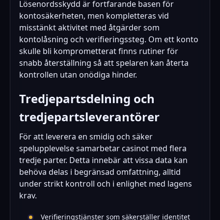
Lösenordsskydd är fortfarande basen för
kontosäkerheten, men kompletteras vid
misstänkt aktivitet med åtgärder som
kontolåsning och verifieringssteg. Om ett konto
skulle bli komprometterat finns rutiner för
snabb återställning så att spelaren kan återta
kontrollen utan onödiga hinder.
Tredjepartsdelning och
tredjepartsleverantörer
För att leverera en smidig och säker
spelupplevelse samarbetar casinot med flera
tredje parter. Detta innebär att vissa data kan
behöva delas i begränsad omfattning, alltid
under strikt kontroll och i enlighet med lagens
krav.
Verifieringstjänster som säkerställer identitet