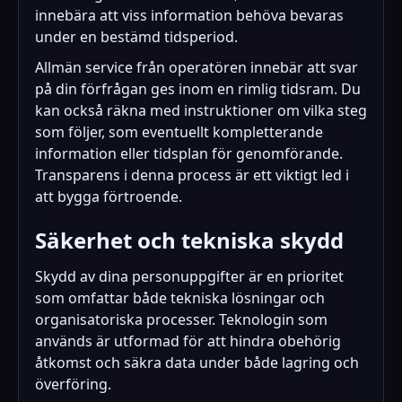
innebära att viss information behöva bevaras
under en bestämd tidsperiod.
Allmän service från operatören innebär att svar
på din förfrågan ges inom en rimlig tidsram. Du
kan också räkna med instruktioner om vilka steg
som följer, som eventuellt kompletterande
information eller tidsplan för genomförande.
Transparens i denna process är ett viktigt led i
att bygga förtroende.
Säkerhet och tekniska skydd
Skydd av dina personuppgifter är en prioritet
som omfattar både tekniska lösningar och
organisatoriska processer. Teknologin som
används är utformad för att hindra obehörig
åtkomst och säkra data under både lagring och
överföring.