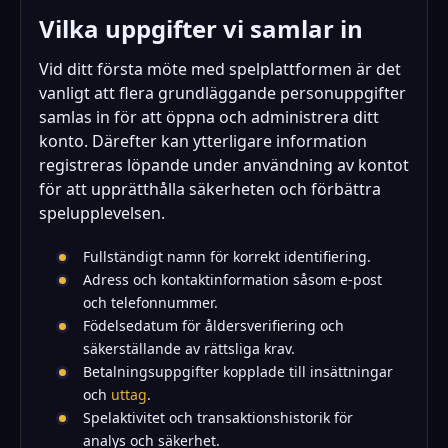
Vilka uppgifter vi samlar in
Vid ditt första möte med spelplattformen är det
vanligt att flera grundläggande personuppgifter
samlas in för att öppna och administrera ditt
konto. Därefter kan ytterligare information
registreras löpande under användning av kontot
för att upprätthålla säkerheten och förbättra
spelupplevelsen.
Fullständigt namn för korrekt identifiering.
Adress och kontaktinformation såsom e-post
och telefonnummer.
Födelsedatum för åldersverifiering och
säkerställande av rättsliga krav.
Betalningsuppgifter kopplade till insättningar
och
uttag
.
Spelaktivitet och transaktionshistorik för
analys och säkerhet.