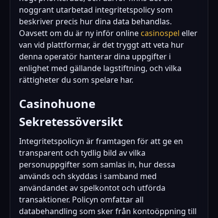
noggrant utarbetad integritetspolicy som
beskriver precis hur dina data behandlas.
Oavsett om du är ny inför online
casinospel
eller
van vid plattformar, är det tryggt att veta hur
denna operatör hanterar dina uppgifter i
enlighet med gällande lagstiftning, och vilka
rättigheter du som spelare har.
Casinohuone
Sekretessöversikt
Integritetspolicyn är framtagen för att ge en
transparent och tydlig bild av vilka
personuppgifter som samlas in, hur dessa
används och skyddas i samband med
användandet av spelkontot och utförda
transaktioner. Policyn omfattar all
databehandling som sker från kontoöppning till