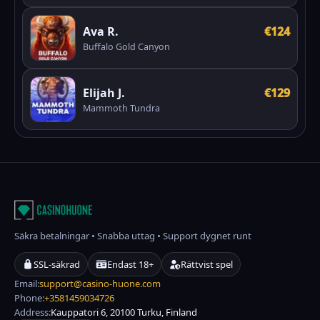
Ava R.
€124
Buffalo Gold Canyon
Elijah J.
€129
Mammoth Tundra
Säkra betalningar • Snabba uttag • Support dygnet runt
Suomi
SSL-säkrad
Endast 18+
Rättvist spel
Svenska
Email:
support@casino-huone.com
Phone:
+3581459034726
English
Address:
Kauppatori 6, 20100 Turku, Finland