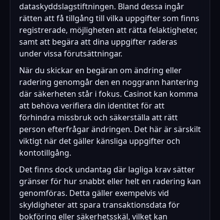
dataskyddslagstiftningen. Bland dessa ingår
rätten att få tillgång till vilka uppgifter som finns
registrerade, möjligheten att rätta felaktigheter,
samt att begära att dina uppgifter raderas
under vissa förutsättningar.
När du skickar en begäran om ändring eller
radering genomgår den en noggrann hantering
där säkerheten står i fokus. Casinot kan komma
att behöva verifiera din identitet för att
förhindra missbruk och säkerställa att rätt
person efterfrågar ändringen. Det här är särskilt
viktigt när det gäller känsliga uppgifter och
kontotillgång.
Det finns dock undantag där lagliga krav sätter
gränser för hur snabbt eller helt en radering kan
genomföras. Detta gäller exempelvis vid
skyldigheter att spara transaktionsdata för
bokföring eller säkerhetsskäl, vilket kan