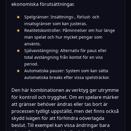
ekonomiska förutsättningar.
Spelgränser: Insättnings-, förlust- och
insatsgränser som kan justeras.
Realitetskontroller: Påminnelser om hur länge
man spelat och hur mycket pengar som
använts.
Självavstängning: Alternativ för paus eller
total avstängning från kontot för en viss
period.
Automatiska pauser: System som kan sätta
automatiska breaks efter vissa spelsträckor.
Den här kombinationen av verktyg ger utrymme
för kontroll och trygghet. Om en spelare märker
att gränser behöver ändras eller tas bort är
processen tydligt uppställd, men det finns också
skydd ivägen för att förhindra oöverlagda
beslut. Till exempel kan vissa ändringar bara