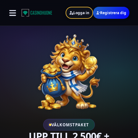
Logga in
Registrera dig
Meny
Spel
Logga in
Betalningsmetoder
App
Uttag
Bonusar
VÄLKOMSTPAKET
UPP TILL 2,500€ +