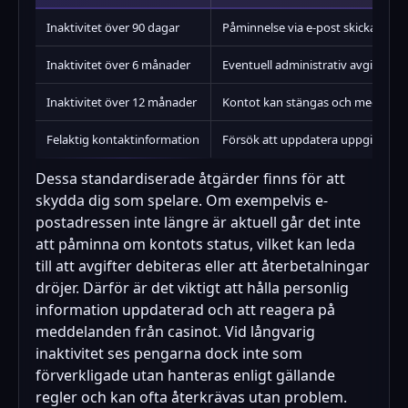
Inaktivitet över 90 dagar
Påminnelse via e-post skickas
Inaktivitet över 6 månader
Eventuell administrativ avgift deb
Inaktivitet över 12 månader
Kontot kan stängas och medel överf
Felaktig kontaktinformation
Försök att uppdatera uppgifter fr
Dessa standardiserade åtgärder finns för att
skydda dig som spelare. Om exempelvis e-
postadressen inte längre är aktuell går det inte
att påminna om kontots status, vilket kan leda
till att avgifter debiteras eller att återbetalningar
dröjer. Därför är det viktigt att hålla personlig
information uppdaterad och att reagera på
meddelanden från casinot. Vid långvarig
inaktivitet ses pengarna dock inte som
förverkligade utan hanteras enligt gällande
regler och kan ofta återkrävas utan problem.