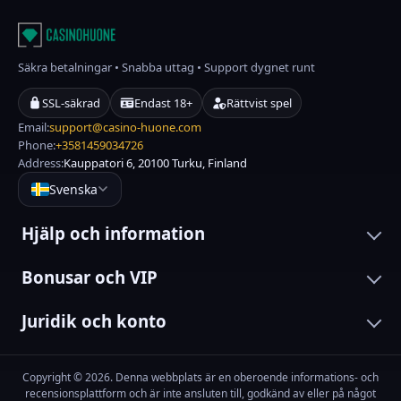
Säkra betalningar • Snabba uttag • Support dygnet runt
Suomi
SSL-säkrad
Endast 18+
Rättvist spel
Svenska
Email:
support@casino-huone.com
Phone:
+3581459034726
English
Address:
Kauppatori 6, 20100 Turku, Finland
Svenska
Hjälp och information
Om oss
Bonusar och VIP
Kontakter
Kampanjer
Juridik och konto
Recension
VIP-program
Ålder och verifiering
Betalningsmetoder
Copyright © 2026. Denna webbplats är en oberoende informations- och
Cashback
Ansvarsfullt spelande
recensionsplattform och är inte ansluten till, godkänd av eller på något