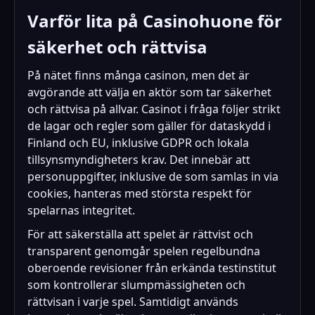
Varför lita på Casinohuone för
säkerhet och rättvisa
På nätet finns många casinon, men det är
avgörande att välja en aktör som tar säkerhet
och rättvisa på allvar. Casinot i fråga följer strikt
de lagar och regler som gäller för dataskydd i
Finland och EU, inklusive GDPR och lokala
tillsynsmyndigheters krav. Det innebär att
personuppgifter, inklusive de som samlas in via
cookies, hanteras med största respekt för
spelarnas integritet.
För att säkerställa att spelet är rättvist och
transparent genomgår spelen regelbundna
oberoende revisioner från erkända testinstitut
som kontrollerar slumpmässigheten och
rättvisan i varje spel. Samtidigt används