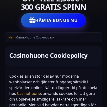
300 GRATIS SPINN
HÄMTA BONUS NU
Hem
›
Casinohuone Cookiepolicy
Casinohuone Cookiepolicy
Cookies är en stor del av hur moderna
webbplatser och tjänster fungerar, särskilt i
spelvärlden online. När du lägger tid på att spela
hos
Casinohuone
, används cookies för att göra
din upplevelse smidigare, säkrare och mer
personlig. Men vad betyder detta egentligen för