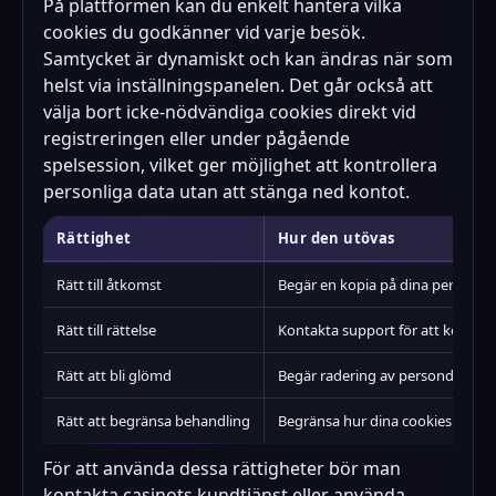
På plattformen kan du enkelt hantera vilka
cookies du godkänner vid varje besök.
Samtycket är dynamiskt och kan ändras när som
helst via inställningspanelen. Det går också att
välja bort icke-nödvändiga cookies direkt vid
registreringen eller under pågående
spelsession, vilket ger möjlighet att kontrollera
personliga data utan att stänga ned kontot.
Rättighet
Hur den utövas
Rätt till åtkomst
Begär en kopia på dina personupp
Rätt till rättelse
Kontakta support för att korrigera
Rätt att bli glömd
Begär radering av persondata, ink
Rätt att begränsa behandling
Begränsa hur dina cookies och da
För att använda dessa rättigheter bör man
kontakta casinots kundtjänst eller använda