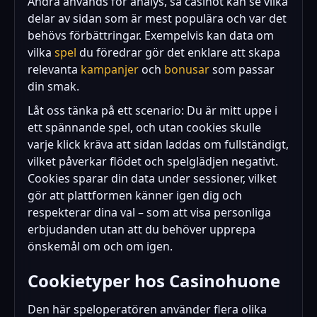
Andra används för analys, så casinot kan se vilka
delar av sidan som är mest populära och var det
behövs förbättringar. Exempelvis kan data om
vilka
spel
du föredrar gör det enklare att skapa
relevanta
kampanjer
och
bonusar
som passar
din smak.
Låt oss tänka på ett scenario: Du är mitt uppe i
ett spännande spel, och utan cookies skulle
varje klick kräva att sidan laddas om fullständigt,
vilket påverkar flödet och spelglädjen negativt.
Cookies sparar din data under sessioner, vilket
gör att plattformen känner igen dig och
respekterar dina val – som att visa personliga
erbjudanden utan att du behöver upprepa
önskemål om och om igen.
Cookietyper hos Casinohuone
Den här speloperatören använder flera olika