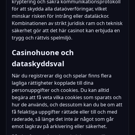
kryptering och säkra kommunikationsprotokoll
för att skydda alla dataöverföringar, vilket
minskar risken för intrång eller dataläckor.
Kombinationen av strikt juridisk ram och teknisk
säkerhet gör att det här casinot kan erbjuda en
trygg och rättvis spelmiljö.
Casinohuone och
dataskyddsval
När du registrerar dig och spelar finns flera
lagliga rättigheter kopplade till dina
personuppgifter och cookies. Du kan alltid
begära att få veta vilka cookies som sparats och
hur de används, och dessutom kan du be om att
få felaktiga uppgifter rättade eller till och med
raderade, så länge det inte är något som går
emot lagkrav på arkivering eller säkerhet.