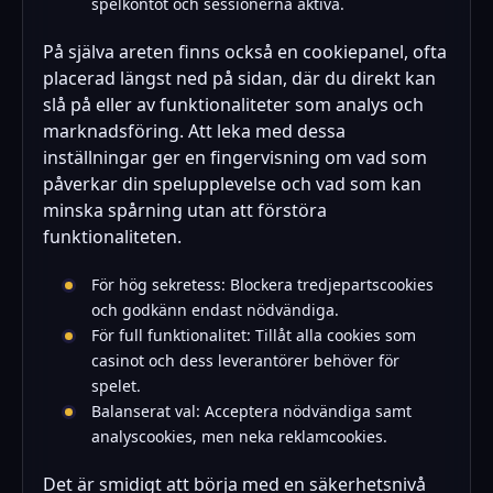
spelkontot och sessionerna aktiva.
På själva areten finns också en cookiepanel, ofta
placerad längst ned på sidan, där du direkt kan
slå på eller av funktionaliteter som analys och
marknadsföring. Att leka med dessa
inställningar ger en fingervisning om vad som
påverkar din spelupplevelse och vad som kan
minska spårning utan att förstöra
funktionaliteten.
För hög sekretess: Blockera tredjepartscookies
och godkänn endast nödvändiga.
För full funktionalitet: Tillåt alla cookies som
casinot och dess leverantörer behöver för
spelet.
Balanserat val: Acceptera nödvändiga samt
analyscookies, men neka reklamcookies.
Det är smidigt att börja med en säkerhetsnivå