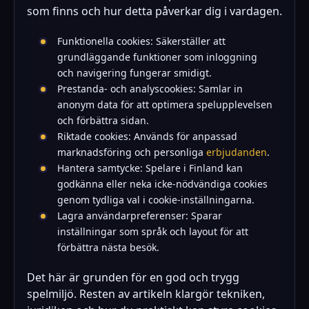
som finns och hur detta påverkar dig i vardagen.
Funktionella cookies: Säkerställer att
grundläggande funktioner som inloggning
och navigering fungerar smidigt.
Prestanda- och analyscookies: Samlar in
anonym data för att optimera spelupplevelsen
och förbättra sidan.
Riktade cookies: Används för anpassad
marknadsföring och personliga
erbjudanden
.
Hantera samtycke: Spelare i Finland kan
godkänna eller neka icke-nödvändiga cookies
genom tydliga val i cookie-inställningarna.
Lagra användarpreferenser: Sparar
inställningar som språk och layout för att
förbättra nästa besök.
Det här är grunden för en god och trygg
spelmiljö. Resten av artikeln klargör tekniken,