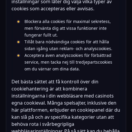
inställningar som låter dig välja vilka typer av
cookies som accepteras eller avvisas.
Blockera alla cookies för maximal sekretess,
men förvänta dig att vissa funktioner inte
fungerar fullt ut.
Tillåt bara nödvändiga cookies för att hålla
sidan igång utan reklam- och analyscookies.
Acceptera även analyscookies för förbättrad
service, men tacka nej till tredjepartscookies
om du värnar om dina data.
Det bästa sättet att få kontroll över din
cookiehantering är att kombinera
inställningarna i din webbläsare med casinots
egna cookieval. Många spelsajter, inklusive den
här plattformen, erbjuder en cookiepanel där du
kan slå på och av specifika kategorier utan att
behöva rota i svårbegripliga
webbläsarinställningar. På så sätt kan du behålla