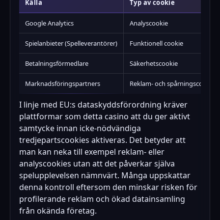
Källa
Typ av cookie
Google Analytics
Analyscookie
Spielanbieter (Spelleverantörer)
Funktionell cookie
Betalningsförmedlare
Säkerhetscookie
Marknadsföringspartners
Reklam- och spårningscookie
I linje med EU:s dataskyddsförordning kräver
plattformar som detta casino att du ger aktivt
samtycke innan icke-nödvändiga
tredjepartscookies aktiveras. Det betyder att
man kan neka till exempel reklam- eller
analyscookies utan att det påverkar själva
spelupplevelsen nämnvärt. Många uppskattar
denna kontroll eftersom den minskar risken för
profilerande reklam och ökad datainsamling
från okända företag.