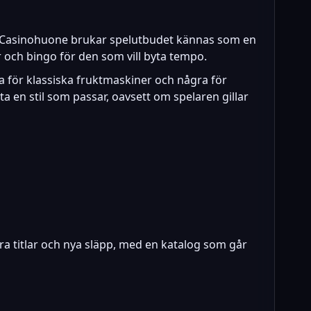
Hos Casinohuone brukar spelutbudet kännas som en
 och bingo för den som vill byta tempo.
a för klassiska fruktmaskiner och några för
ta en stil som passar, oavsett om spelaren gillar
ära titlar och nya släpp, med en katalog som går