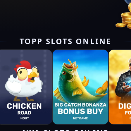
TOPP SLOTS ONLINE