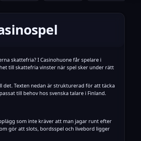
asinospel
rna skattefria? I Casinohuone får spelare i
 till skattefria vinster när spel sker under rätt
ll det. Texten nedan är strukturerad för att täcka
assat till behov hos svenska talare i Finland.
pplägg som inte kräver att man jagar runt efter
m gör att slots, bordsspel och livebord ligger