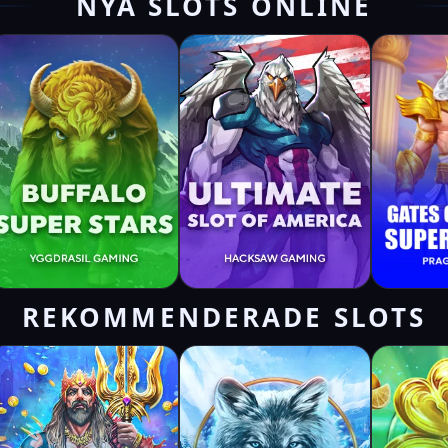
NYA SLOTS ONLINE
REKOMMENDERADE SLOTS