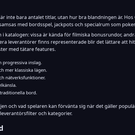
är inte bara antalet titlar, utan hur bra blandningen är. 
ts samsas med bordsspel, jackpots och specialrum som poker
 i katalogen: vissa är kända för filmiska bonusrundor, andr
ra leverantörer finns representerade blir det lättare att hit
ster med tätare features.
 progressiva inslag.
och mer klassiska lägen.
och nätverksfunktioner.
lkänsla.
traditionella bord.
ljen och vad spelaren kan förvänta sig när det gäller popul
everantörsfilter och kategorier.
d