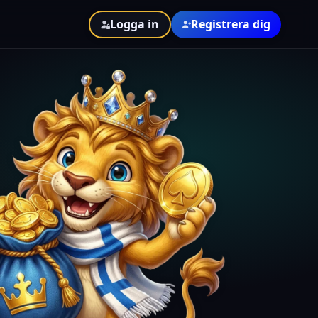
Logga in
Registrera dig