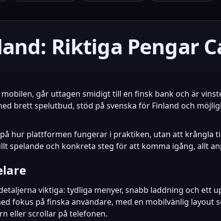
land: Riktiga Pengar C
obilen, går uttagen smidigt till en finsk bank och är vinste
d brett spelutbud, stöd på svenska för Finland och möjlighet
på hur plattformen fungerar i praktiken, utan att krångla ti
ullt spelande och konkreta steg för att komma igång, allt anp
elare
detaljerna viktiga: tydliga menyer, snabb laddning och ett u
med fokus på finska användare, med en mobilvänlig layout so
rn eller scrollar på telefonen.