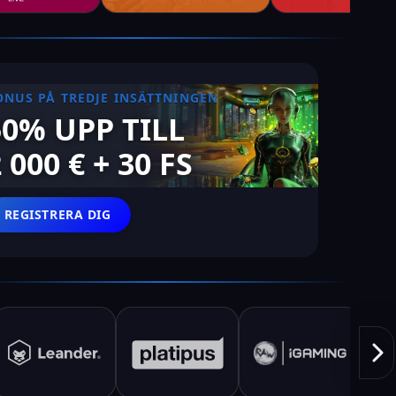
ONUS PÅ TREDJE INSÄTTNINGEN
50% UPP TILL
 000 € + 30 FS
REGISTRERA DIG