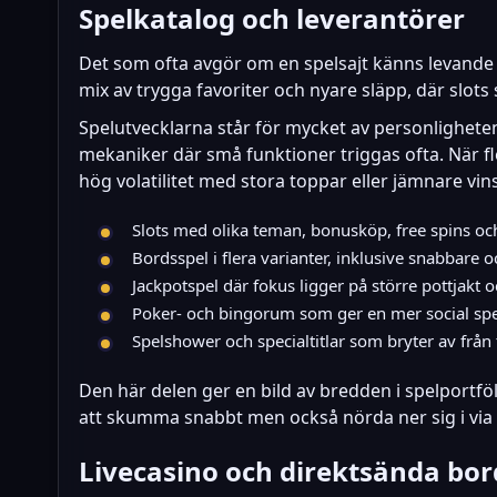
Spelkatalog och leverantörer
Det som ofta avgör om en spelsajt känns levande 
mix av trygga favoriter och nyare släpp, där slo
Spelutvecklarna står för mycket av personligheten
mekaniker där små funktioner triggas ofta. När fle
hög volatilitet med stora toppar eller jämnare vin
Slots med olika teman, bonusköp, free spins och
Bordsspel i flera varianter, inklusive snabbare 
Jackpotspel där fokus ligger på större pottjakt 
Poker- och bingorum som ger en mer social spe
Spelshower och specialtitlar som bryter av från 
Den här delen ger en bild av bredden i spelportfö
att skumma snabbt men också nörda ner sig i via l
Livecasino och direktsända bor