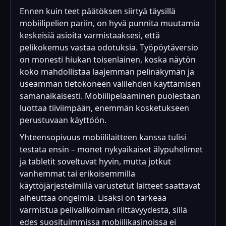
Ennen kuin teet päätöksen siirtyä täysillä
mobiilipelien pariin, on hyvä punnita muutamia
keskeisiä asioita varmistaaksesi, että
pelikokemus vastaa odotuksia. Työpöytäversio
on monesti hiukan toisenlainen, koska näytön
koko mahdollistaa laajemman pelinäkymän ja
useamman tietokoneen välilehden käyttämisen
samanaikaisesti. Mobiilipelaaminen puolestaan
luottaa tiiviimpään, enemmän kosketukseen
perustuvaan käyttöön.
Yhteensopivuus mobiililaitteen kanssa tulisi
testata ensin – monet nykyaikaiset älypuhelimet
ja tabletit soveltuvat hyvin, mutta jotkut
vanhemmat tai erikoisemmilla
käyttöjärjestelmillä varustetut laitteet saattavat
aiheuttaa ongelmia. Lisäksi on tärkeää
varmistua pelivalikoiman riittävyydestä, sillä
edes suosituimmissa mobiilikasinoissa ei