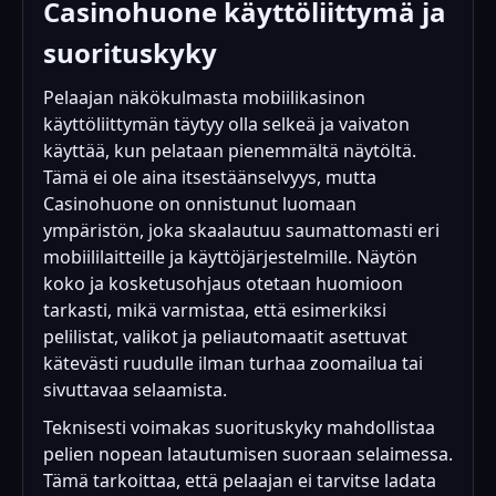
Casinohuone käyttöliittymä ja
suorituskyky
Pelaajan näkökulmasta mobiilikasinon
käyttöliittymän täytyy olla selkeä ja vaivaton
käyttää, kun pelataan pienemmältä näytöltä.
Tämä ei ole aina itsestäänselvyys, mutta
Casinohuone on onnistunut luomaan
ympäristön, joka skaalautuu saumattomasti eri
mobiililaitteille ja käyttöjärjestelmille. Näytön
koko ja kosketusohjaus otetaan huomioon
tarkasti, mikä varmistaa, että esimerkiksi
pelilistat, valikot ja peliautomaatit asettuvat
kätevästi ruudulle ilman turhaa zoomailua tai
sivuttavaa selaamista.
Teknisesti voimakas suorituskyky mahdollistaa
pelien nopean latautumisen suoraan selaimessa.
Tämä tarkoittaa, että pelaajan ei tarvitse ladata