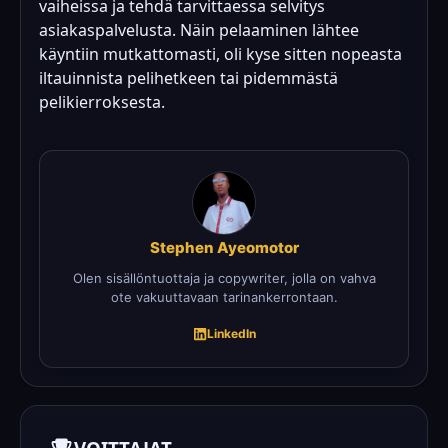
vaiheissa ja tehdä tarvittaessa selvitys
asiakaspalvelusta. Näin pelaaminen lähtee
käyntiin mutkattomasti, oli kyse sitten nopeasta
iltauinnista pelihetkeen tai pidemmästä
pelikierroksesta.
Stephen Ayeomotor
Olen sisällöntuottaja ja copywriter, jolla on vahva
ote vakuuttavaan tarinankerrontaan.
LinkedIn