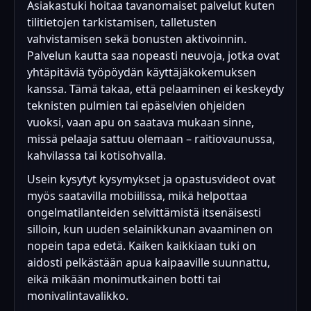
Asiakastuki hoitaa tavanomaiset palvelut kuten
tilitietojen tarkistamisen, talletusten
vahvistamisen sekä bonusten aktivoinnin.
Palvelun kautta saa nopeasti neuvoja, jotka ovat
yhtäpitäviä työpöydän käyttäjäkokemuksen
kanssa. Tämä takaa, että pelaaminen ei keskeydy
teknisten pulmien tai epäselvien ohjeiden
vuoksi, vaan apu on saatava mukaan sinne,
missä pelaaja sattuu olemaan – raitiovaunussa,
kahvilassa tai kotisohvalla.
Usein kysytyt kysymykset ja opastusvideot ovat
myös saatavilla mobiilissa, mikä helpottaa
ongelmatilanteiden selvittämistä itsenäisesti
silloin, kun uuden selainikkunan avaaminen on
nopein tapa edetä. Kaiken kaikkiaan tuki on
aidosti pelkästään apua kaipaaville suunnattu,
eikä mikään monimutkainen botti tai
monivalintavalikko.