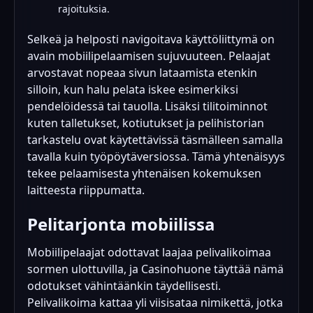
rajoituksia.
Selkeä ja helposti navigoitava käyttöliittymä on
avain mobiilipelaamisen sujuvuuteen. Pelaajat
arvostavat nopeaa sivun lataamista etenkin
silloin, kun halu pelata iskee esimerkiksi
pendelöidessä tai tauolla. Lisäksi tilitoiminnot
kuten talletukset, kotiutukset ja pelihistorian
tarkastelu ovat käytettävissä täsmälleen samalla
tavalla kuin työpöytäversiossa. Tämä yhtenäisyys
tekee pelaamisesta yhtenäisen kokemuksen
laitteesta riippumatta.
Pelitarjonta mobiilissa
Mobiilipelaajat odottavat laajaa pelivalikoimaa
sormen ulottuvilla, ja Casinohuone täyttää nämä
odotukset vähintäänkin täydellisesti.
Pelivalikoima kattaa yli viisisataa nimikettä, jotka