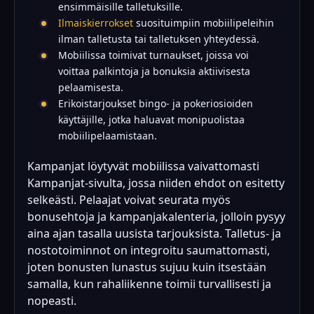
ensimmäisille talletuksille.
Ilmaiskierrokset
suosituimpiin mobiilipeleihin
ilman talletusta tai talletuksen yhteydessä.
Mobiilissa toimivat turnaukset, joissa voi
voittaa palkintoja ja bonuksia aktiivisesta
pelaamisesta.
Erikoistarjoukset bingo- ja pokeriosioiden
käyttäjille, jotka haluavat monipuolistaa
mobiilipelaamistaan.
Kampanjat löytyvät mobiilissa vaivattomasti
Kampanjat-sivulta, jossa niiden ehdot on esitetty
selkeästi. Pelaajat voivat seurata myös
bonusehtoja ja kampanjakalenteria, jolloin pysyy
aina ajan tasalla uusista tarjouksista. Talletus- ja
nostotoiminnot on integroitu saumattomasti,
joten bonusten lunastus sujuu kuin itsestään
samalla, kun rahaliikenne toimii turvallisesti ja
nopeasti.