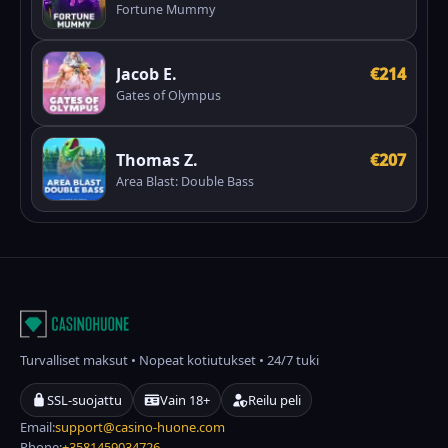
Fortune Mummy
Jacob E.
€214
Gates of Olympus
Thomas Z.
€207
Area Blast: Double Bass
Turvalliset maksut • Nopeat kotiutukset • 24/7 tuki
Suomi
SSL-suojattu
Vain 18+
Reilu peli
Svenska
Email:
support@casino-huone.com
Phone:
+3581459034726