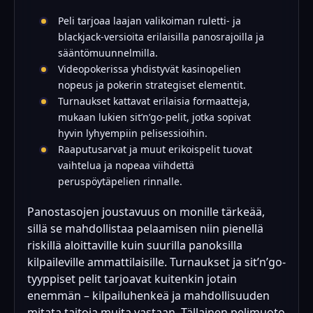
Peli tarjoaa laajan valikoiman ruletti- ja
blackjack-versioita erilaisilla panosrajoilla ja
sääntömuunnelmilla.
Videopokerissa yhdistyvät kasinopelien
nopeus ja pokerin strategiset elementit.
Turnaukset kattavat erilaisia formaatteja,
mukaan lukien sit’n’go-pelit, jotka sopivat
hyvin lyhyempiin pelisessioihin.
Raaputusarvat ja muut erikoispelit tuovat
vaihtelua ja nopeaa viihdettä
peruspöytäpelien rinnalle.
Panostasojen joustavuus on monille tärkeää,
sillä se mahdollistaa pelaamisen niin pienellä
riskillä aloittaville kuin suurilla panoksilla
kilpaileville ammattilaisille. Turnaukset ja sit’n’go-
tyyppiset pelit tarjoavat kuitenkin jotain
enemmän – kilpailuhenkeä ja mahdollisuuden
mitata taitoja muita vastaan. Tällainen pelimuoto