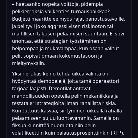
– haetaanko nopeita voittoja, pidempiä
pelikierroksia vai kenties turnauspaikkaa?
Budjetti määrittelee myös rajat panostustavoille,
ja pelityyli joko aggressiivisen riskinoton tai
maltillisen taktisen pelaamisen suuntaan. Ei sovi
unohtaa, että strategian työstäminen on
helpompaa ja mukavampaa, kun osaan valitut
pelit sopivat omaan kokemustasoon ja
mieltymyksiin.
Yksi nerokas keino tehdä oikea valinta on
hyödyntää demopelejä, joita tämä operaattori
tarjoaa laajasti. Demotilat antavat
mahdollisuuden opetella pelin mekaniikkaa ja
testata eri strategioita ilman rahallista riskiä.
Kun tuttuus kasvaa, siirtyminen oikealla rahalla
pelaamiseen sujuu luontevammin. Samalla on
fiksua kiinnittää huomiota niin pelin
volatiliteettiin kuin palautusprosenttiinkin (RTP).