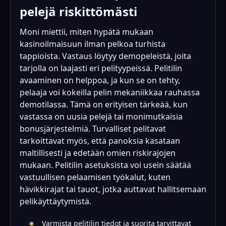
pelejä riskittömästi
Moni miettii, miten hypätä mukaan
kasinoilmaisuun ilman pelkoa turhista
tappioista. Vastaus löytyy demopeleistä, joita
tarjolla on laajasti eri pelityypeissä. Pelitilin
avaaminen on helppoa, ja kun se on tehty,
pelaaja voi kokeilla pelin mekaniikkaa rauhassa
demotilassa. Tämä on erityisen tärkeää, kun
vastassa on uusia pelejä tai monimutkaisia
bonusjärjestelmiä. Turvalliset pelitavat
tarkoittavat myös, että panoksia kasataan
maltillisesti ja edetään omien riskirajojen
mukaan. Pelitilin asetuksista voi usein säätää
vastuullisen pelaamisen työkalut, kuten
hävikkirajat tai tauot, jotka auttavat hallitsemaan
pelikäyttäytymistä.
Varmista pelitilin tiedot ja suorita tarvittavat