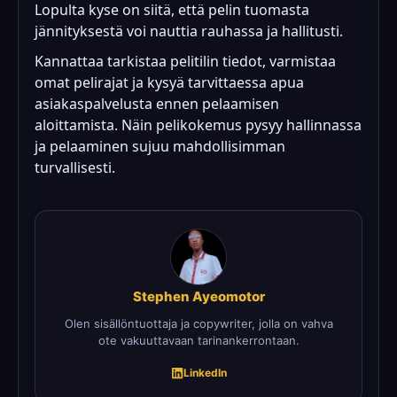
Lopulta kyse on siitä, että pelin tuomasta
jännityksestä voi nauttia rauhassa ja hallitusti.
Kannattaa tarkistaa pelitilin tiedot, varmistaa
omat pelirajat ja kysyä tarvittaessa apua
asiakaspalvelusta ennen pelaamisen
aloittamista. Näin pelikokemus pysyy hallinnassa
ja pelaaminen sujuu mahdollisimman
turvallisesti.
Stephen Ayeomotor
Olen sisällöntuottaja ja copywriter, jolla on vahva
ote vakuuttavaan tarinankerrontaan.
LinkedIn