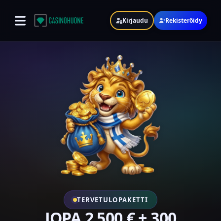
Kirjaudu
Rekisteröidy
Valikko
Pelit
Kirjaudu
Rekisteröinti
Sovellus
Kotiutus
Bonukset
TERVETULOPAKETTI
JOPA 2 500 € + 300