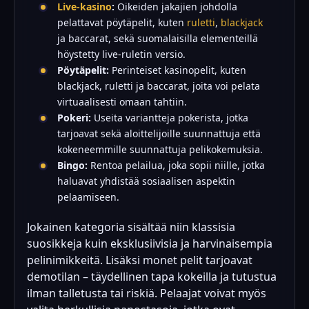
Live-kasino
:
Oikeiden jakajien johdolla
pelattavat pöytäpelit, kuten
ruletti
,
blackjack
ja baccarat, sekä suomalaisilla elementeillä
höystetty live-ruletin versio.
Pöytäpelit:
Perinteiset kasinopelit, kuten
blackjack, ruletti ja baccarat, joita voi pelata
virtuaalisesti omaan tahtiin.
Pokeri:
Useita variantteja pokerista, jotka
tarjoavat sekä aloittelijoille suunnattuja että
kokeneemmille suunnattuja pelikokemuksia.
Bingo:
Rentoa pelailua, joka sopii niille, jotka
haluavat yhdistää sosiaalisen aspektin
pelaamiseen.
Jokainen kategoria sisältää niin klassisia
suosikkeja kuin eksklusiivisia ja harvinaisempia
pelinimikkeitä. Lisäksi monet pelit tarjoavat
demotilan – täydellinen tapa kokeilla ja tutustua
ilman talletusta tai riskiä. Pelaajat voivat myös