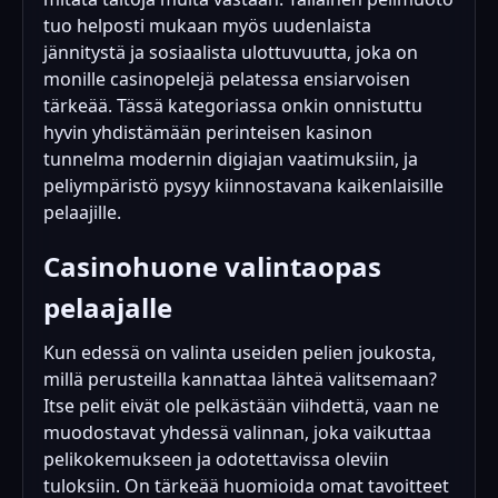
tuo helposti mukaan myös uudenlaista
jännitystä ja sosiaalista ulottuvuutta, joka on
monille casinopelejä pelatessa ensiarvoisen
tärkeää. Tässä kategoriassa onkin onnistuttu
hyvin yhdistämään perinteisen kasinon
tunnelma modernin digiajan vaatimuksiin, ja
peliympäristö pysyy kiinnostavana kaikenlaisille
pelaajille.
Casinohuone valintaopas
pelaajalle
Kun edessä on valinta useiden pelien joukosta,
millä perusteilla kannattaa lähteä valitsemaan?
Itse pelit eivät ole pelkästään viihdettä, vaan ne
muodostavat yhdessä valinnan, joka vaikuttaa
pelikokemukseen ja odotettavissa oleviin
tuloksiin. On tärkeää huomioida omat tavoitteet