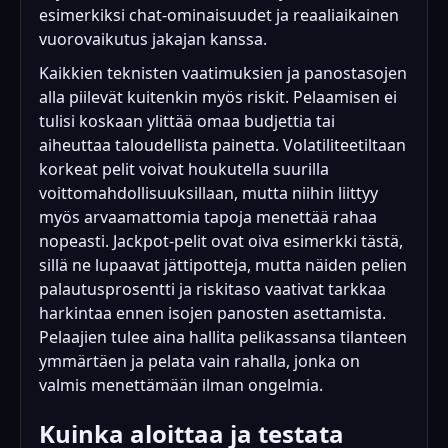
esimerkiksi chat-ominaisuudet ja reaaliaikainen
vuorovaikutus jakajan kanssa.
Kaikkien teknisten vaatimuksien ja panostasojen
alla piilevät kuitenkin myös riskit. Pelaamisen ei
tulisi koskaan ylittää omaa budjettia tai
aiheuttaa taloudellista painetta. Volatiliteetiltaan
korkeat pelit voivat houkutella suurilla
voittomahdollisuuksillaan, mutta niihin liittyy
myös arvaamattomia tapoja menettää rahaa
nopeasti. Jackpot-pelit ovat oiva esimerkki tästä,
sillä ne lupaavat jättipotteja, mutta näiden pelien
palautusprosentti ja riskitaso vaativat tarkkaa
harkintaa ennen isojen panosten asettamista.
Pelaajien tulee aina hallita pelikassansa tilanteen
ymmärtäen ja pelata vain rahalla, jonka on
valmis menettämään ilman ongelmia.
Kuinka aloittaa ja testata