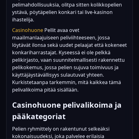
pelimahdollisuuksia, olitpa sitten kolikkopelien
ystävä, pöytäpelien konkari tai live-kasinon
ihastelija.
Casinohuone
Pellit avaa ovet
maailmanlaajuiseen peliviihteeseen, jossa
löytävät ilonsa sekä uudet pelaajat että kokeneet
konkariharrastajat. Kyseessä ei ole pelkkä
pelikirjasto, vaan suunnitelmallisesti rakennettu
pelikokemus, jossa pelien sujuva toimivuus ja
käyttäjäystävällisyys sulautuvat yhteen.
Kurkistetaanpa tarkemmin, mitä kaikkea tämä
pelivalikoima pitää sisällään.
Casinohuone pelivalikoima ja
pääkategoriat
Pelien ryhmittely on rakentunut selkeäksi
kokonaisuudeksi, joka palvelee erilaisia