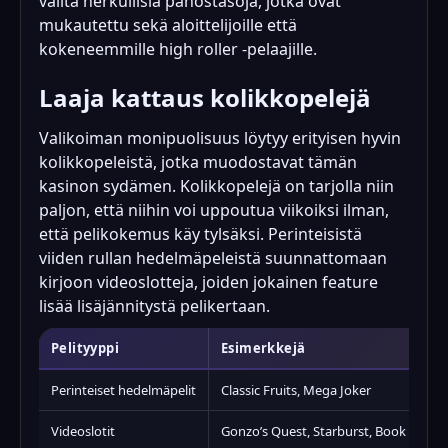
valita herkullisia panostasoja, jotka ovat
mukautettu sekä aloittelijoille että
kokeneemmille high roller -pelaajille.
Laaja kattaus kolikkopelejä
Valikoiman monipuolisuus löytyy erityisen hyvin
kolikkopeleistä, jotka muodostavat tämän
kasinon sydämen. Kolikkopelejä on tarjolla niin
paljon, että niihin voi uppoutua viikoiksi ilman,
että pelikokemus käy tylsäksi. Perinteisistä
viiden rullan hedelmäpeleistä suunnattomaan
kirjoon videoslotteja, joiden jokainen feature
lisää lisäjännitystä pelikertaan.
Pelityyppi
Esimerkkejä
Perinteiset hedelmäpelit
Classic Fruits, Mega Joker
Videoslotit
Gonzo’s Quest, Starburst, Book of De