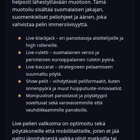
helposti lähestyttävään muotoon. Tämä
muotoilu sisältää suomalaisen jakajan,
suomenkieliset peliohjeet ja äänen, joka
vahvistaa pelin immersiivisyyttä.
Live-blackjack – eri panostasoja aloittelijoille ja
high rollereille.
Live-ruletti – suomalainen versio ja
perinteinen eurooppalainen ruletin pyörä.
Live-baccarat – strategiseen pelaamiseen
suunnattu pöytä.
Show-pelit – viihdyttävät peliformaatit, kuten
onnenpyörä ja muut huipputuote-innovaatiot.
Monipuoliset panostasot ja pöytätyypit
soveltuvat sekä varovaisemmille että
vauhdikkaammille panoksille.
Live-pelien valikoima on optimoitu sekä
pöytäkoneille että mobiililaitteille, joten et jää
paitsi jännityksestä vaikka olisit matkoilla tai