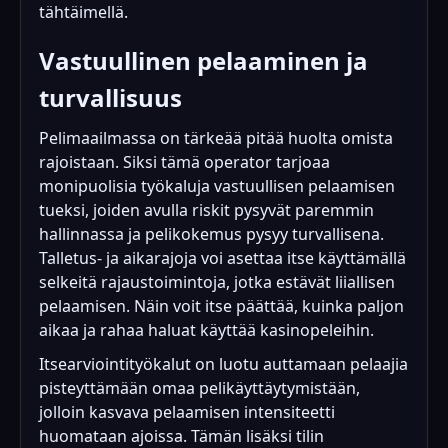
tähtäimellä.
Vastuullinen pelaaminen ja
turvallisuus
Pelimaailmassa on tärkeää pitää huolta omista
rajoistaan. Siksi tämä operator tarjoaa
monipuolisia työkaluja vastuullisen pelaamisen
tueksi, joiden avulla riskit pysyvät paremmin
hallinnassa ja pelikokemus pysyy turvallisena.
Talletus- ja aikarajoja voi asettaa itse käyttämällä
selkeitä rajaustoimintoja, jotka estävät liiallisen
pelaamisen. Näin voit itse päättää, kuinka paljon
aikaa ja rahaa haluat käyttää kasinopeleihin.
Itsearviointityökalut on luotu auttamaan pelaajia
pisteyttämään omaa pelikäyttäytymistään,
jolloin kasvava pelaamisen intensiteetti
huomataan ajoissa. Tämän lisäksi tilin