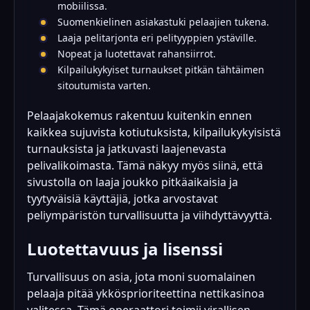
mobiilissa.
Suomenkielinen asiakastuki pelaajien tukena.
Laaja pelitarjonta eri pelityyppien ystäville.
Nopeat ja luotettavat rahansiirrot.
Kilpailukykyiset turnaukset pitkän tähtäimen
sitoutumista varten.
Pelaajakokemus rakentuu kuitenkin ennen
kaikkea sujuvista kotiutuksista, kilpailukykyisistä
turnauksista ja jatkuvasti laajenevasta
pelivalikoimasta. Tämä näkyy myös siinä, että
sivustolla on laaja joukko pitkäaikaisia ja
tyytyväisiä käyttäjiä, jotka arvostavat
peliympäristön turvallisuutta ja viihdyttävyyttä.
Luotettavuus ja lisenssi
Turvallisuus on asia, jota moni suomalainen
pelaaja pitää ykkösprioriteettina nettikasinoa