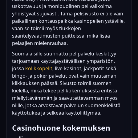
uskottavuus ja monipuolinen pelivalikoima
yhdistyvät sujuvasti. Tämä pelisivusto ei ole vain
paikallinen kohtauspaikka kasinopelien ystäville,
vaan se toimii myös tiukkojen
sääntelyvaatimusten puitteissa, mikä lisää
pelaajien mielenrauhaa.
Suomalaisille suunnattu pelipalvelu keskittyy
tarjoamaan käyttäjäystävällisen ympäristön,
jossa
kolikkopelit
, live-kasinot, jackpotit sekä
bingo- ja pokeripalvelut ovat vain muutaman
klikkauksen päässä. Sivusto toimii suomen
kielellä, mikä tekee pelikokemuksesta entistä
miellyttävämmän ja saavutettavamman myös
niille, jotka arvostavat palvelun suomenkielistä
käyttötukea ja selkeää käyttöliittymää.
Casinohuone kokemuksen