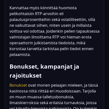
Kannattaa myös kiinnittää huomiota
pelikohtaisiin RTP-arvoihin eli
palautusprosentteihin sekä volatiliteettiin, sillä
ne vaikuttavat siihen, miten usein ja millaista
voittoa voi odottaa. Joidenkin pelien tapauksessa
valmistajan ilmoittama RTP voi hieman erota
operaattorin julkistamista tiedoista, mikä
korostaa tarvetta tarkistaa pelin tiedot ennen
pelaamista.
Bonukset, kampanjat ja
rajoitukset
Bonukset
ovat monen pelaajan mieleen, ja tässä
kasinossa niitä riittää eri muodoissaan. Tarjolla
on muun muassa talletusbonuksia,
ilmaiskierroksia sekä erilaisia turnauksia, joissa
voi kilpailla hienoista palkinnoista. On kuitenkin