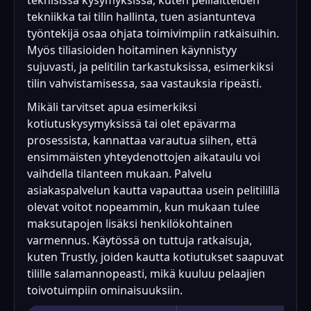
teknisissä kysymyksissä, kuten pelilaitteiden
tekniikka tai tilin hallinta, tuen asiantunteva
työntekijä osaa ohjata toimivimpiin ratkaisuihin.
Myös tiliasioiden hoitaminen käynnistyy
sujuvasti, ja pelitilin tarkastuksissa, esimerkiksi
tilin vahvistamisessa, saa vastauksia ripeästi.
Mikäli tarvitset apua esimerkiksi
kotiutuskysymyksissä tai olet epävarma
prosessista, kannattaa varautua siihen, että
ensimmäisten yhteydenottojen aikataulu voi
vaihdella tilanteen mukaan. Palvelu
asiakaspalvelun kautta vapauttaa usein pelitilillä
olevat voitot nopeammin, kun mukaan tulee
maksutapojen lisäksi henkilökohtainen
varmennus. Käytössä on tuttuja ratkaisuja,
kuten Trustly, joiden kautta kotiutukset saapuvat
tilille salamannopeasti, mikä kuuluu pelaajien
toivotuimpiin ominaisuuksiin.