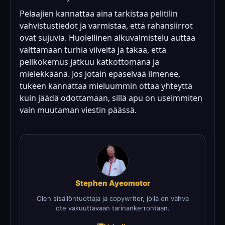
Pelaajien kannattaa aina tarkistaa pelitilin
vahvistustiedot ja varmistaa, että rahansiirrot
ovat sujuvia. Huolellinen alkuvalmistelu auttaa
välttämään turhia viiveitä ja takaa, että
pelikokemus jatkuu katkottomana ja
mielekkäänä. Jos jotain epäselvää ilmenee,
tukeen kannattaa mieluummin ottaa yhteyttä
kuin jäädä odottamaan, sillä apu on useimmiten
vain muutaman viestin päässä.
Stephen Ayeomotor
Olen sisällöntuottaja ja copywriter, jolla on vahva
ote vakuuttavaan tarinankerrontaan.