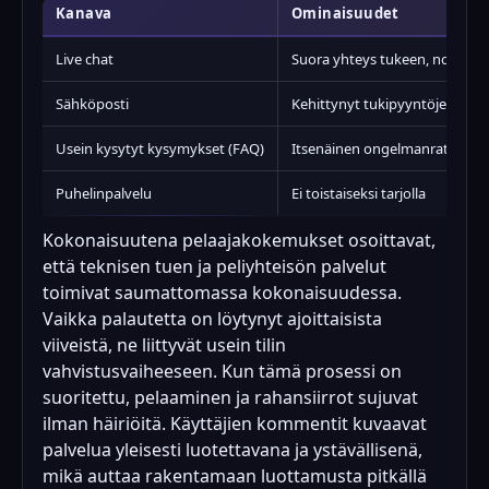
Kanava
Ominaisuudet
Live chat
Suora yhteys tukeen, nopea va
Sähköposti
Kehittynyt tukipyyntöjen käsit
Usein kysytyt kysymykset (FAQ)
Itsenäinen ongelmanratkaisu, n
Puhelinpalvelu
Ei toistaiseksi tarjolla
Kokonaisuutena pelaajakokemukset osoittavat,
että teknisen tuen ja peliyhteisön palvelut
toimivat saumattomassa kokonaisuudessa.
Vaikka palautetta on löytynyt ajoittaisista
viiveistä, ne liittyvät usein tilin
vahvistusvaiheeseen. Kun tämä prosessi on
suoritettu, pelaaminen ja rahansiirrot sujuvat
ilman häiriöitä. Käyttäjien kommentit kuvaavat
palvelua yleisesti luotettavana ja ystävällisenä,
mikä auttaa rakentamaan luottamusta pitkällä