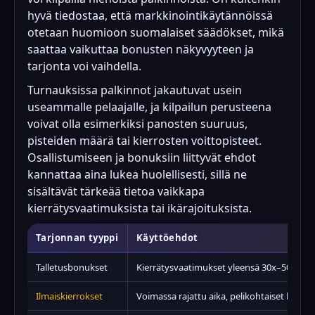
hyvä tiedostaa, että markkinointikäytännöissä
otetaan huomioon suomalaiset säädökset, mikä
saattaa vaikuttaa bonusten näkyvyyteen ja
tarjonta voi vaihdella.
Turnauksissa palkinnot jakautuvat usein
useammalle pelaajalle, ja kilpailun perusteena
voivat olla esimerkiksi panosten suuruus,
pisteiden määrä tai kierrosten voittopisteet.
Osallistumiseen ja bonuksiin liittyvät ehdot
kannattaa aina lukea huolellisesti, sillä ne
sisältävät tärkeää tietoa vaikkapa
kierrätysvaatimuksista tai ikärajoituksista.
Tarjonnan tyyppi
Käyttöehdot
Talletusbonukset
Kierrätysvaatimukset yleensä 30x–50x
Ilmaiskierrokset
Voimassa rajattu aika, pelikohtaiset käytt