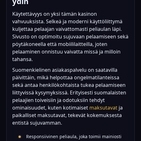
ydin
Käytettävyys on yksi tämän kasinon
vahvuuksista. Selkeä ja moderni käyttöliittymä
kuljettaa pelaajan vaivattomasti peliaulan läpi.
Sivusto on optimoitu sujuvaan pelaamiseen sekä
pöytäkoneella että mobiililaitteilla, joten
pelaaminen onnistuu vaivatta missä ja milloin
tahansa.
Suomenkielinen asiakaspalvelu on saatavilla
päivittäin, mikä helpottaa ongelmatilanteissa
sekä antaa henkilökohtaista tukea pelaamiseen
liittyvissä kysymyksissä. Erityisesti suomalaisten
pelaajien toiveisiin ja odotuksiin tehdyt
ominaisuudet, kuten kotimaiset
maksutavat
ja
paikalliset maksutavat, tekevät kokemuksesta
entistä sujuvamman.
Responsiivinen peliaula, joka toimii mainiosti