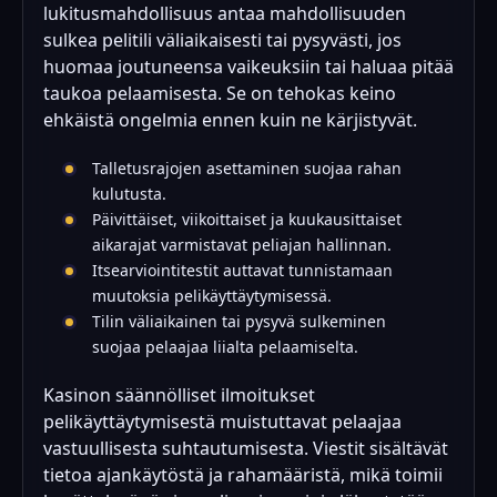
lukitusmahdollisuus antaa mahdollisuuden
sulkea pelitili väliaikaisesti tai pysyvästi, jos
huomaa joutuneensa vaikeuksiin tai haluaa pitää
taukoa pelaamisesta. Se on tehokas keino
ehkäistä ongelmia ennen kuin ne kärjistyvät.
Talletusrajojen asettaminen suojaa rahan
kulutusta.
Päivittäiset, viikoittaiset ja kuukausittaiset
aikarajat varmistavat peliajan hallinnan.
Itsearviointitestit auttavat tunnistamaan
muutoksia pelikäyttäytymisessä.
Tilin väliaikainen tai pysyvä sulkeminen
suojaa pelaajaa liialta pelaamiselta.
Kasinon säännölliset ilmoitukset
pelikäyttäytymisestä muistuttavat pelaajaa
vastuullisesta suhtautumisesta. Viestit sisältävät
tietoa ajankäytöstä ja rahamääristä, mikä toimii